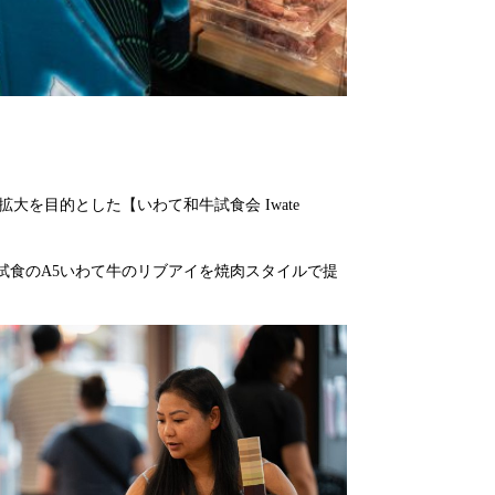
を目的とした【いわて和牛試食会 Iwate
に試食のA5いわて牛のリブアイを焼肉スタイルで提