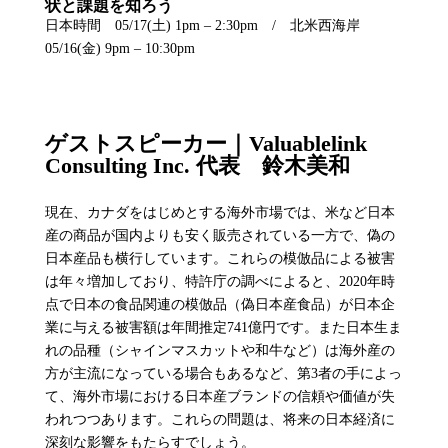
状と課題を知ろう
日本時間 05/17(土) 1pm – 2:30pm / 北米西海岸
05/16(金) 9pm – 10:30pm
ゲストスピーカー｜Valuablelink
Consulting Inc. 代表 鈴木美和
現在、カナダをはじめとする海外市場では、米など日本
産の商品が国内よりも安く販売されている一方で、偽の
日本産品も横行しています。​これらの模倣品による被害
は年々増加しており、特許庁の調べによると、2020年時
点で日本の食品関連の模倣品（偽日本産食品）が日本企
業に与える被害額は年間推定741億円です。また日本生ま
れの品種（シャインマスカットや和牛など）は海外産の
方が主流になっている場合もあるなど、第3者の手によっ
て、海外市場における日本産ブランドの信頼や価値が失
われつつあります。これらの問題は、将来の日本経済に
深刻な影響をもたらすでしょう。