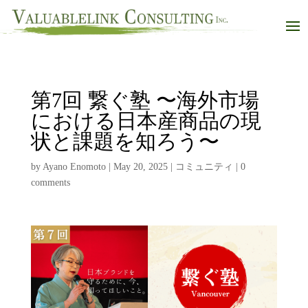
第7回 繋ぐ塾 〜海外市場
における日本産商品の現
状と課題を知ろう〜
by
Ayano Enomoto
|
May 20, 2025
|
コミュニティ
|
0
comments