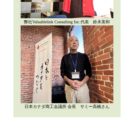
弊社Valuablelink Consulting Inc.代表 鈴木美和
日本カナダ商工会議所 会長 サミー高橋さん