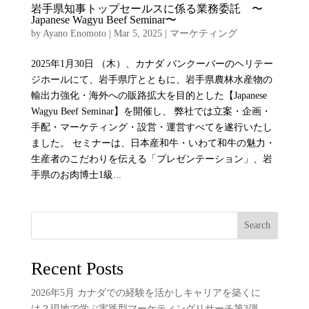
岩手県知事トップセールスに係る業務委託 〜
Japanese Wagyu Beef Seminar〜
by
Ayano Enomoto
|
Mar 5, 2025
|
マーケティング
2025年1月30日 （木）、カナダ バンクーバーのヘリテー
ジホールにて、岩手県庁とともに、岩手県農林水産物の
輸出力強化・海外への販路拡大を目的とした【Japanese
Wagyu Beef Seminar】を開催し、 弊社では立案・企画・
手配・マーケティング・設営・運営すべてを遂行いたし
ました。 セミナーは、日本産和牛・いわて和牛の魅力・
生産者のこだわりを伝える「プレゼンテーション」、岩
手県のお肉博士1級...
Search
Recent Posts
2026年5月 カナダでの経験を活かしキャリアを築くに
は？現地で学ぶ実践型マーケティングリサーチ第3弾